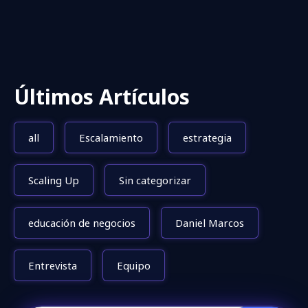
Últimos Artículos
all
Escalamiento
estrategia
Scaling Up
Sin categorizar
educación de negocios
Daniel Marcos
Entrevista
Equipo