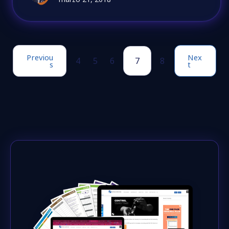
Previou
Nex
4
5
6
7
8
s
t