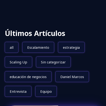
Últimos Artículos
all
Escalamiento
estrategia
Scaling Up
Sin categorizar
educación de negocios
Daniel Marcos
Entrevista
Equipo