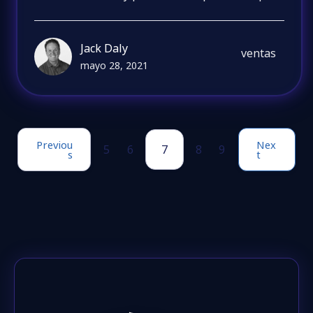
Jack Daly
ventas
mayo 28, 2021
Previou
Nex
5
6
7
8
9
s
t