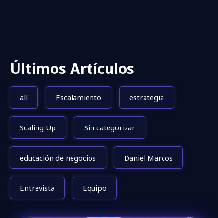
Últimos Artículos
all
Escalamiento
estrategia
Scaling Up
Sin categorizar
educación de negocios
Daniel Marcos
Entrevista
Equipo