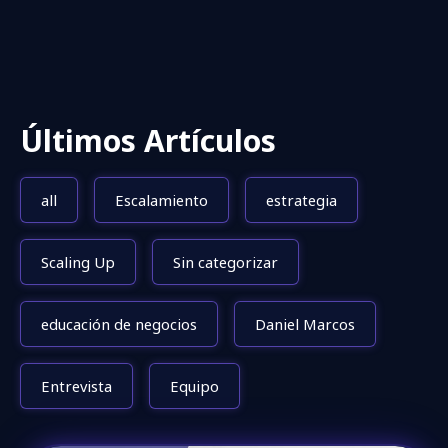
Últimos Artículos
all
Escalamiento
estrategia
Scaling Up
Sin categorizar
educación de negocios
Daniel Marcos
Entrevista
Equipo