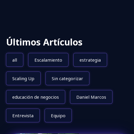
Últimos Artículos
all
Escalamiento
estrategia
Scaling Up
Sin categorizar
educación de negocios
Daniel Marcos
Entrevista
Equipo