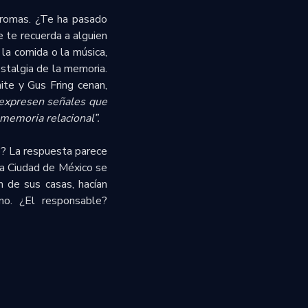
aromas. ¿Te ha pasado
e te recuerda a alguien
la comida o la música,
ostalgia de la memoria.
te y Gus Fring cenan,
 expresen señales que
memoria relacional”.
o? La respuesta parece
la Ciudad de México se
n de sus casas, hacían
no. ¿El responsable?