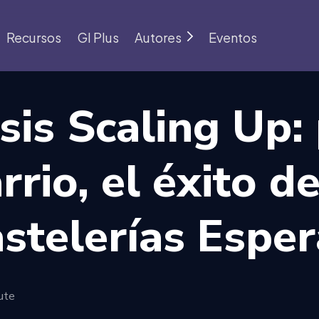
Recursos
GI Plus
Autores
Eventos
sis Scaling Up:
rrio, el éxito d
stelerías Espe
ute