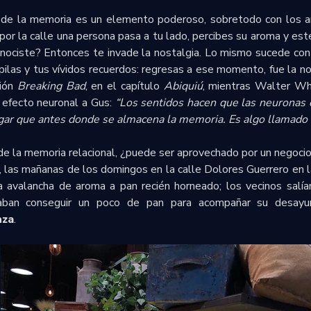
s de la memoria es un elemento poderoso, sobretodo con los 
or la calle una persona pasa a tu lado, percibes su aroma y est
ociste? Entonces te invade la nostalgia. Lo mismo sucede con 
pilas y tus vívidos recuerdos: regresas a ese momento, fue la n
sión
Breaking Bad
, en el capítulo
Abiquiú
, mientras Walter Whi
 efecto neuronal a Gus:
“Los sentidos hacen que las neuronas
gar que antes donde se almacena la memoria. Es algo llamado 
e la memoria relacional, ¿puede ser aprovechado por un negoci
, las mañanas de los domingos en la calle Dolores Guerrero en 
a avalancha de aroma a pan recién horneado; los vecinos salía
raban conseguir un poco de pan para acompañar su desayu
nza
.