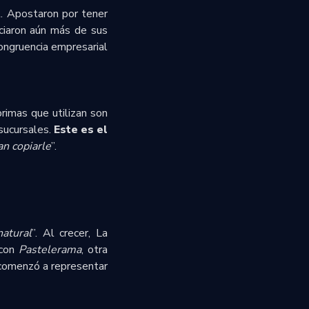
l. Apostaron por tener
nciaron aún más de sus
ongruencia empresarial
rimas que utilizan son
sucursales.
Este es el
an copiarle
”.
atural
”. Al crecer, La
 con
Pastelerama
, otra
 comenzó a representar