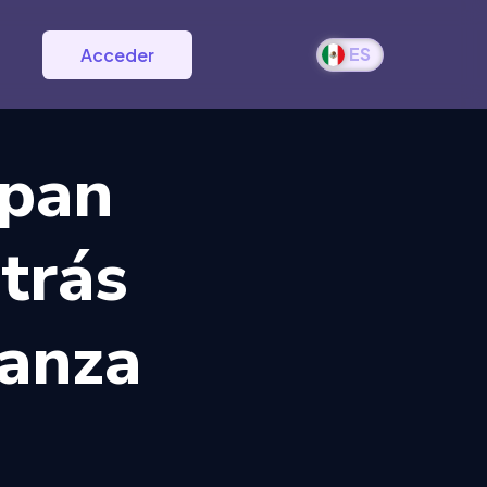
ES
Acceder
 pan
etrás
ranza