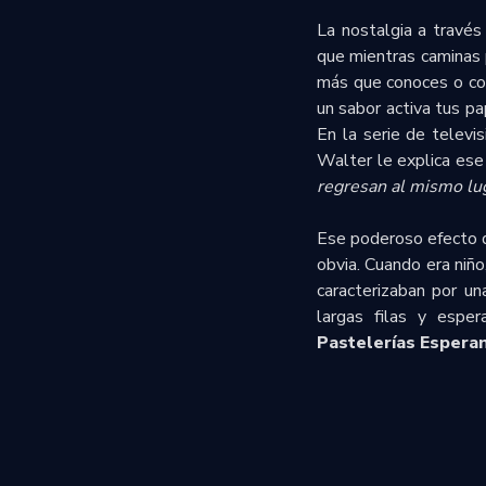
La nostalgia a travé
que mientras caminas p
más que conoces o con
un sabor activa tus pa
En la serie de televi
Walter le explica ese
regresan al mismo lu
Ese poderoso efecto d
obvia.
Cuando era niño
caracterizaban por un
largas filas y espe
Pastelerías Espera