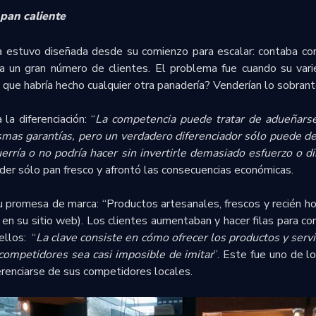
pan caliente
a estuvo diseñada desde su comienzo para escalar: contaba con
 a un gran número de clientes. El problema fue cuando su vari
que habría hecho cualquier otra panadería? Venderían lo sobrante
la diferenciación: “
La competencia puede tratar de adueñars
smas garantías, pero un verdadero diferenciador sólo puede d
rría o no podría hacer sin invertirle demasiado esfuerzo o d
der sólo pan fresco y afrontó las consecuencias económicas.
su promesa de marca: “Productos artesanales, frescos y recién ho
 en su sitio web). Los clientes aumentaban y hacer filas para co
ellos: “
La clave consiste en cómo ofrecer los productos y servi
competidores sea casi imposible de imitar
”. Este fue uno de 
erenciarse de sus competidores locales.