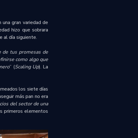
 una gran variedad de
edad hizo que sobrara
 al día siguiente.
e de tus promesas de
efinirse como algo que
inero
” (
Scaling Up
). La
rneados los siete días
nseguir más pan no era
cios del sector de una
los primeros elementos